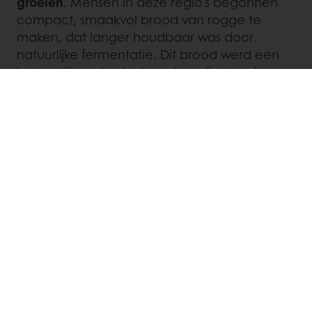
groeien
. Mensen in deze regio's begonnen
compact, smaakvol brood van rogge te
maken, dat langer houdbaar was door
natuurlijke fermentatie. Dit brood werd een
belangrijk onderdeel van hun dieet en is
vandaag de dag nog steeds populair
vanwege de unieke smaak en
voedingsvoordelen.
Meer inspiratie