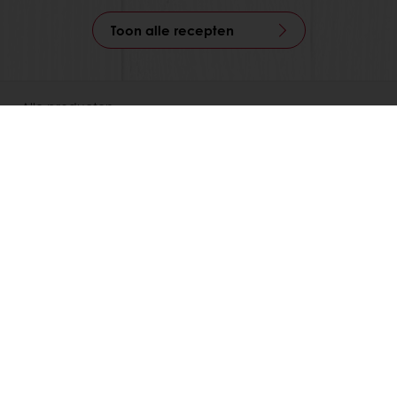
Toon alle recepten
Alle producten
Recepten
Services
Consumenten inzichten
Over Puratos
Certificaten
Nieuws
Contact
Kies een land
Bedrijfswebsite