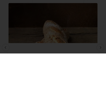
Softgrain 5-Grains Pistolets
Lees meer
Toon alle recepten