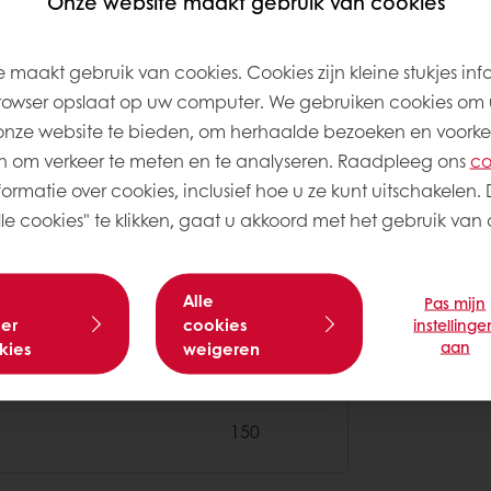
Onze website maakt gebruik van cookies
5
 maakt gebruik van cookies. Cookies zijn kleine stukjes inf
rowser opslaat op uw computer. We gebruiken cookies om 
750
onze website te bieden, om herhaalde bezoeken en voorke
250
 om verkeer te meten en te analyseren. Raadpleeg ons
co
ormatie over cookies, inclusief hoe u ze kunt uitschakelen. 
e cookies" te klikken, gaat u akkoord met het gebruik van a
1.750
250
Alle
Pas mijn
er
cookies
instellinge
aan
kies
weigeren
100
150