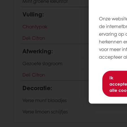
Mint groene kleurstof
Vulling:
Onze website
de internetb
Chantypak
ervaring op 
Deli Citron
herkennen en
voor meer inf
Afwerking:
accepteer all
Gezoete slagroom
Deli Citron
Ik
accepte
Decoratie:
alle coo
Verse munt blaadjes
Verse limoen schijfjes