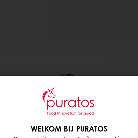
Gram
1.000
800
WELKOM BIJ PURATOS
70