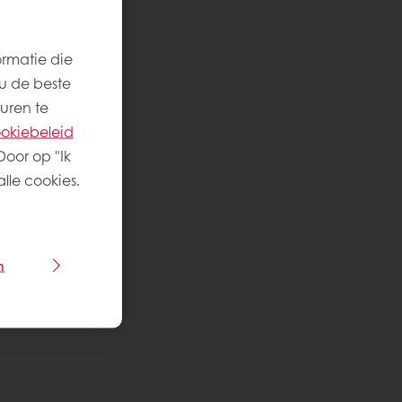
ormatie die
u de beste
uren te
okiebeleid
Door op "Ik
lle cookies.
n