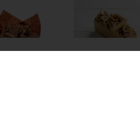
e Choc Muffin
Verrassings-Walnoot-
Bananen-Cake
eer
Lees meer
Toon alle recepten
s