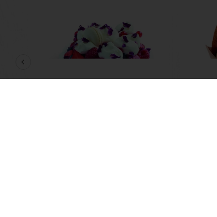
Pavlova Taart met Mousse
Doubl
en Fruit
Lees meer
Lees m
Alle producten
Over Purato