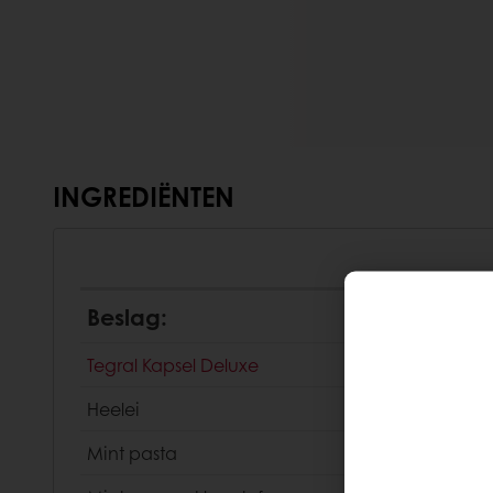
INGREDIËNTEN
Beslag:
Tegral Kapsel Deluxe
Heelei
Mint pasta