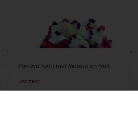
Pavlova Taart met Mousse en Fruit
Lees meer
Toon alle recepten