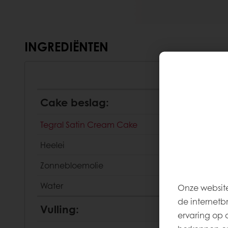
INGREDIËNTEN
Cake beslag:
Tegral Satin Cream Cake
Heelei
Zonnebloemolie
Water
Onze website
de internetb
Vulling:
ervaring op 