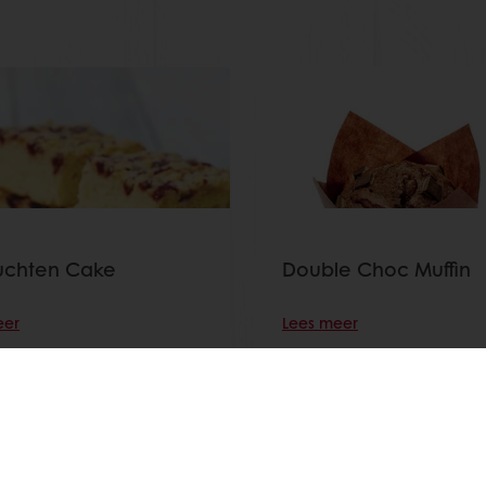
uchten Cake
Double Choc Muffin
eer
Lees meer
Toon alle recepten