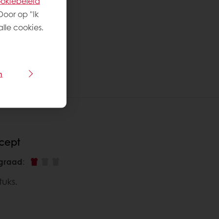
okiebeleid
Door op "Ik
lle cookies.
n
ecept
sgraad
:
tuks.