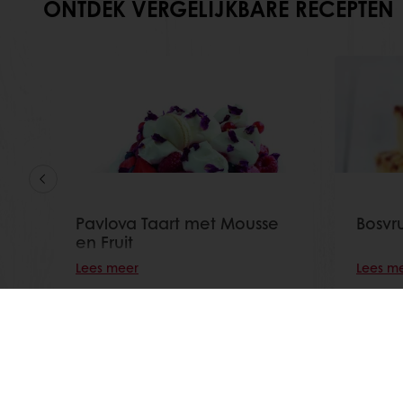
ONTDEK VERGELIJKBARE RECEPTEN
Pavlova Taart met Mousse
Bosvr
en Fruit
Lees meer
Lees m