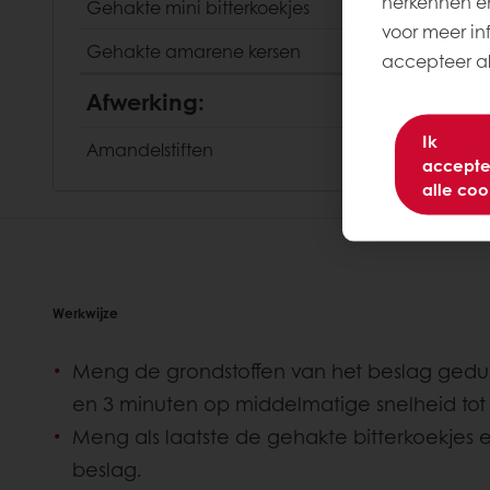
herkennen en
Gehakte mini bitterkoekjes
voor meer inf
Gehakte amarene kersen
accepteer all
Afwerking:
Ik
Amandelstiften
accepte
alle coo
Werkwijze
Meng de grondstoffen van het beslag gedu
en 3 minuten op middelmatige snelheid tot
Meng als laatste de gehakte bitterkoekjes 
beslag.