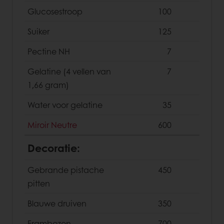
Glucosestroop
100
Suiker
125
Pectine NH
7
Gelatine (4 vellen van
7
1,66 gram)
Water voor gelatine
35
Miroir Neutre
600
Decoratie:
Gebrande pistache
450
pitten
Blauwe druiven
350
Frambozen
700