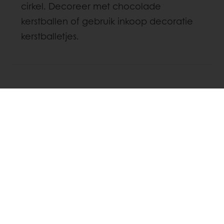
cirkel. Decoreer met chocolade
kerstballen of gebruik inkoop decoratie
kerstballetjes.
Twitter
Facebook
Over dit recept
Moeilijkheidsgraad
:
ONTDEK