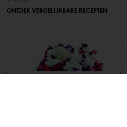
ONTDEK
ONTDEK VERGELIJKBARE RECEPTEN
Pavlova Taart met Mousse en Fruit
Lees meer